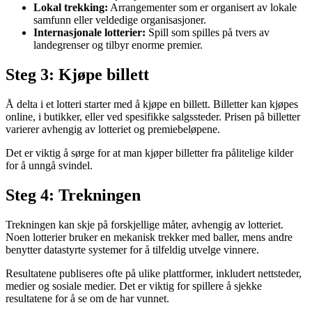
Lokal trekking:
Arrangementer som er organisert av lokale
samfunn eller veldedige organisasjoner.
Internasjonale lotterier:
Spill som spilles på tvers av
landegrenser og tilbyr enorme premier.
Steg 3: Kjøpe billett
Å delta i et lotteri starter med å kjøpe en billett. Billetter kan kjøpes
online, i butikker, eller ved spesifikke salgssteder. Prisen på billetter
varierer avhengig av lotteriet og premiebeløpene.
Det er viktig å sørge for at man kjøper billetter fra pålitelige kilder
for å unngå svindel.
Steg 4: Trekningen
Trekningen kan skje på forskjellige måter, avhengig av lotteriet.
Noen lotterier bruker en mekanisk trekker med baller, mens andre
benytter datastyrte systemer for å tilfeldig utvelge vinnere.
Resultatene publiseres ofte på ulike plattformer, inkludert nettsteder,
medier og sosiale medier. Det er viktig for spillere å sjekke
resultatene for å se om de har vunnet.