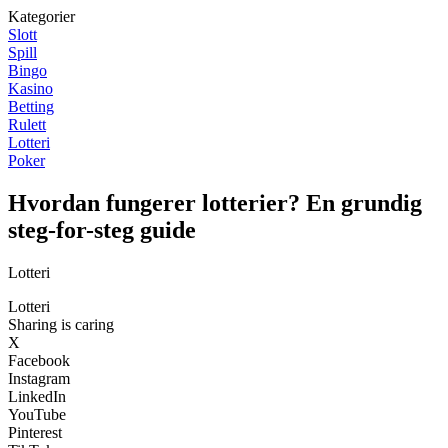
Kategorier
Slott
Spill
Bingo
Kasino
Betting
Rulett
Lotteri
Poker
Hvordan fungerer lotterier? En grundig
steg-for-steg guide
Lotteri
Lotteri
Sharing is caring
X
Facebook
Instagram
LinkedIn
YouTube
Pinterest