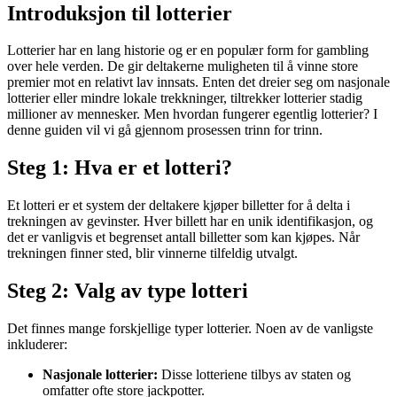
Introduksjon til lotterier
Lotterier har en lang historie og er en populær form for gambling
over hele verden. De gir deltakerne muligheten til å vinne store
premier mot en relativt lav innsats. Enten det dreier seg om nasjonale
lotterier eller mindre lokale trekkninger, tiltrekker lotterier stadig
millioner av mennesker. Men hvordan fungerer egentlig lotterier? I
denne guiden vil vi gå gjennom prosessen trinn for trinn.
Steg 1: Hva er et lotteri?
Et lotteri er et system der deltakere kjøper billetter for å delta i
trekningen av gevinster. Hver billett har en unik identifikasjon, og
det er vanligvis et begrenset antall billetter som kan kjøpes. Når
trekningen finner sted, blir vinnerne tilfeldig utvalgt.
Steg 2: Valg av type lotteri
Det finnes mange forskjellige typer lotterier. Noen av de vanligste
inkluderer:
Nasjonale lotterier:
Disse lotteriene tilbys av staten og
omfatter ofte store jackpotter.