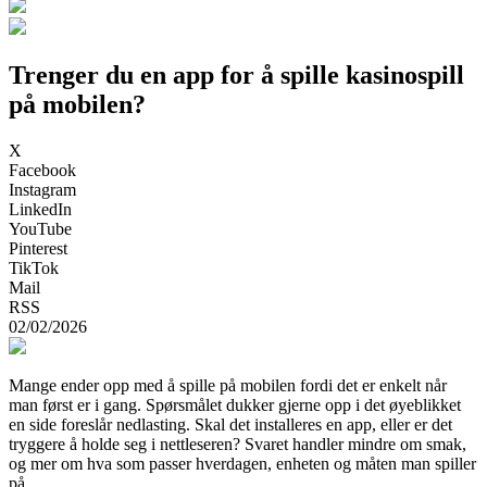
Trenger du en app for å spille kasinospill
på mobilen?
X
Facebook
Instagram
LinkedIn
YouTube
Pinterest
TikTok
Mail
RSS
02/02/2026
Mange ender opp med å spille på mobilen fordi det er enkelt når
man først er i gang. Spørsmålet dukker gjerne opp i det øyeblikket
en side foreslår nedlasting. Skal det installeres en app, eller er det
tryggere å holde seg i nettleseren? Svaret handler mindre om smak,
og mer om hva som passer hverdagen, enheten og måten man spiller
på.