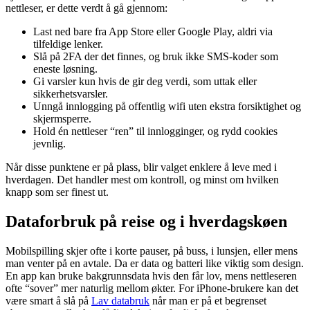
nettleser, er dette verdt å gå gjennom:
Last ned bare fra App Store eller Google Play, aldri via
tilfeldige lenker.
Slå på 2FA der det finnes, og bruk ikke SMS-koder som
eneste løsning.
Gi varsler kun hvis de gir deg verdi, som uttak eller
sikkerhetsvarsler.
Unngå innlogging på offentlig wifi uten ekstra forsiktighet og
skjermsperre.
Hold én nettleser “ren” til innlogginger, og rydd cookies
jevnlig.
Når disse punktene er på plass, blir valget enklere å leve med i
hverdagen. Det handler mest om kontroll, og minst om hvilken
knapp som ser finest ut.
Dataforbruk på reise og i hverdagskøen
Mobilspilling skjer ofte i korte pauser, på buss, i lunsjen, eller mens
man venter på en avtale. Da er data og batteri like viktig som design.
En app kan bruke bakgrunnsdata hvis den får lov, mens nettleseren
ofte “sover” mer naturlig mellom økter. For iPhone-brukere kan det
være smart å slå på
Lav databruk
når man er på et begrenset