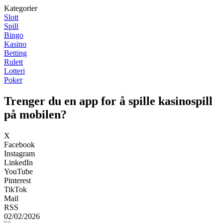
Kategorier
Slott
Spill
Bingo
Kasino
Betting
Rulett
Lotteri
Poker
Trenger du en app for å spille kasinospill
på mobilen?
X
Facebook
Instagram
LinkedIn
YouTube
Pinterest
TikTok
Mail
RSS
02/02/2026