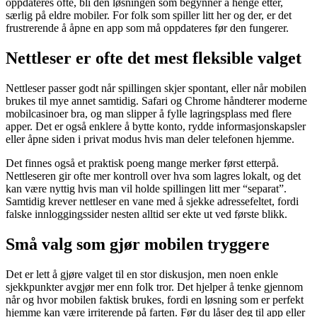
oppdateres ofte, bli den løsningen som begynner å henge etter,
særlig på eldre mobiler. For folk som spiller litt her og der, er det
frustrerende å åpne en app som må oppdateres før den fungerer.
Nettleser er ofte det mest fleksible valget
Nettleser passer godt når spillingen skjer spontant, eller når mobilen
brukes til mye annet samtidig. Safari og Chrome håndterer moderne
mobilcasinoer bra, og man slipper å fylle lagringsplass med flere
apper. Det er også enklere å bytte konto, rydde informasjonskapsler
eller åpne siden i privat modus hvis man deler telefonen hjemme.
Det finnes også et praktisk poeng mange merker først etterpå.
Nettleseren gir ofte mer kontroll over hva som lagres lokalt, og det
kan være nyttig hvis man vil holde spillingen litt mer “separat”.
Samtidig krever nettleser en vane med å sjekke adressefeltet, fordi
falske innloggingssider nesten alltid ser ekte ut ved første blikk.
Små valg som gjør mobilen tryggere
Det er lett å gjøre valget til en stor diskusjon, men noen enkle
sjekkpunkter avgjør mer enn folk tror. Det hjelper å tenke gjennom
når og hvor mobilen faktisk brukes, fordi en løsning som er perfekt
hjemme kan være irriterende på farten. Før du låser deg til app eller